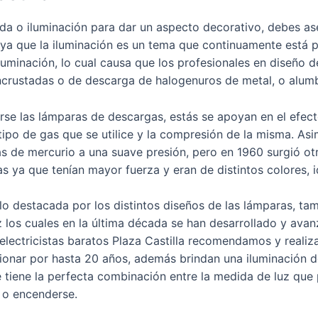
ada o iluminación para dar un aspecto decorativo, debes as
 ya que la iluminación es un tema que continuamente está 
luminación, lo cual causa que los profesionales en diseño 
ncrustadas o de descarga de halogenuros de metal, o alumb
e las lámparas de descargas, estás se apoyan en el efecto 
tipo de gas que se utilice y la compresión de la misma. As
s de mercurio a una suave presión, pero en 1960 surgió ot
 ya que tenían mayor fuerza y eran de distintos colores, id
lo destacada por los distintos diseños de las lámparas, ta
los cuales en la última década se han desarrollado y ava
electricistas baratos Plaza Castilla recomendamos y realiz
cionar por hasta 20 años, además brindan una iluminación 
ue tiene la perfecta combinación entre la medida de luz que
 o encenderse.