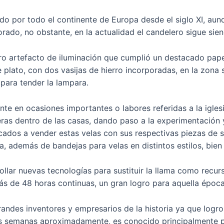
o por todo el continente de Europa desde el siglo XI, aunqu
orado, no obstante, en la actualidad el candelero sigue s
 artefacto de iluminación que cumplió un destacado papel e
plato, con dos vasijas de hierro incorporadas, en la zona 
 para tender la lampara.
nte en ocasiones importantes o labores referidas a la igl
sferas dentro de las casas, dando paso a la experimentació
icados a vender estas velas con sus respectivas piezas de
, además de bandejas para velas en distintos estilos, bien
ollar nuevas tecnologías para sustituir la llama como recu
más de 48 horas continuas, un gran logro para aquella época
ndes inventores y empresarios de la historia ya que logro
os semanas aproximadamente, es conocido principalmente po