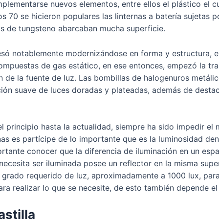
ementarse nuevos elementos, entre ellos el plástico el cuá
s 70 se hicieron populares las linternas a batería sujetas p
as de tungsteno abarcaban mucha superficie.
resó notablemente modernizándose en forma y estructura, en
puestas de gas estático, en ese entonces, empezó la trans
ón de la fuente de luz. Las bombillas de halogenuros metál
ción suave de luces doradas y plateadas, además de destacar
l principio hasta la actualidad, siempre ha sido impedir el 
onas es partícipe de lo importante que es la luminosidad de
rtante conocer que la diferencia de iluminación en un espa
e necesita ser iluminada posee un reflector en la misma supe
l grado requerido de luz, aproximadamente a 1000 lux, para
a realizar lo que se necesite, de esto también depende el
stilla